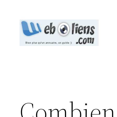
Aller
au
contenu
Combien 