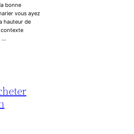
 la bonne
arier vous ayez
la hauteur de
 contexte
a …
cheter
n