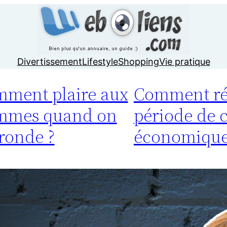
Divertissement
Lifestyle
Shopping
Vie pratique
ment plaire aux
Comment ré
mmes quand on
période de c
 ronde ?
économique