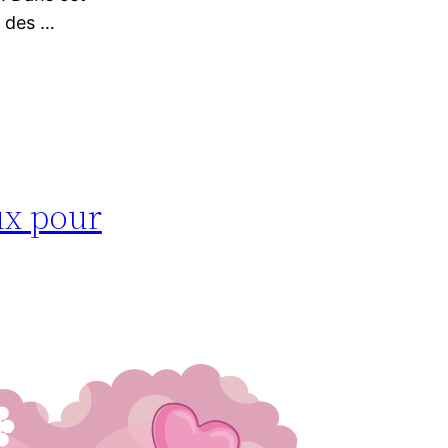
s des …
ux pour