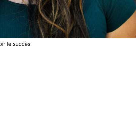
chacun. Face à
ntreprises
s ont vite fait
s de
éussir en cette
ir le succès