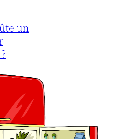
ûte un
r
 ?