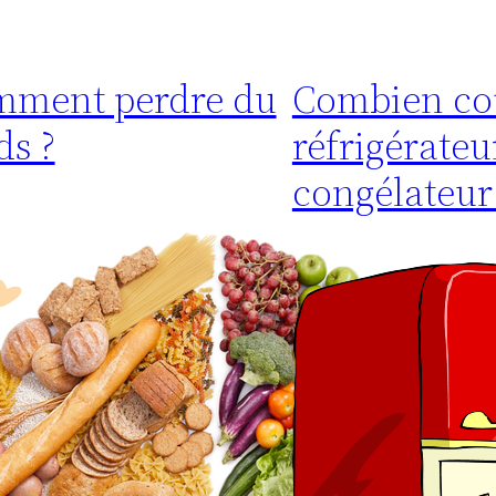
ment perdre du
Combien co
ds ?
réfrigérateu
congélateur