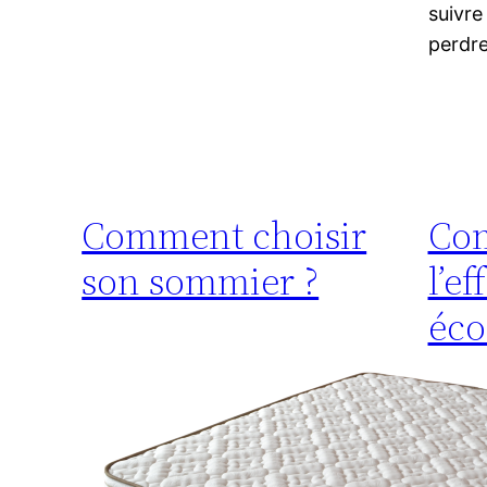
suivre
perdre
Comment choisir
Com
son sommier ?
l’e
éco