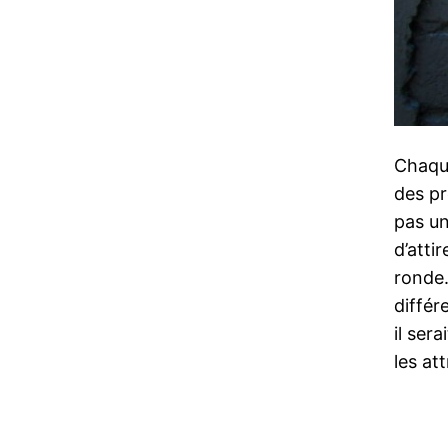
Chaqu
des pr
pas un
d’atti
ronde.
différ
il ser
les at