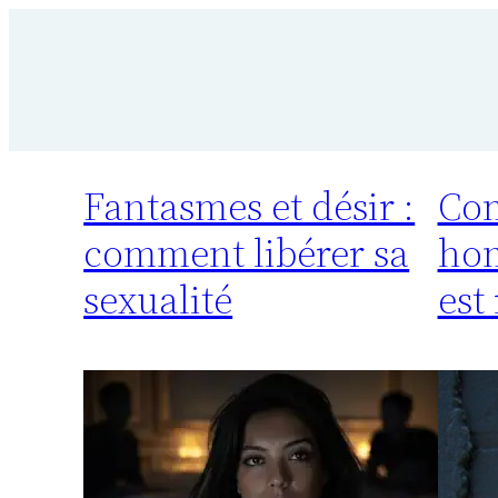
Aller
au
contenu
Fantasmes et désir :
Com
comment libérer sa
ho
sexualité
est