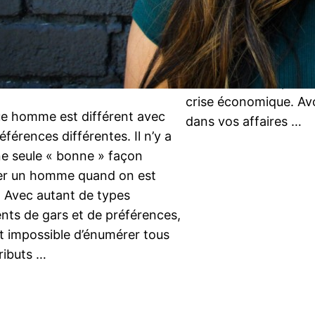
quotidien de tout un 
cette difficulté, les e
comme les indépendant
d’adopter des moyen
communication pour r
crise économique. Avo
e homme est différent avec
dans vos affaires …
éférences différentes. Il n’y a
e seule « bonne » façon
rer un homme quand on est
 Avec autant de types
ents de gars et de préférences,
ait impossible d’énumérer tous
tributs …