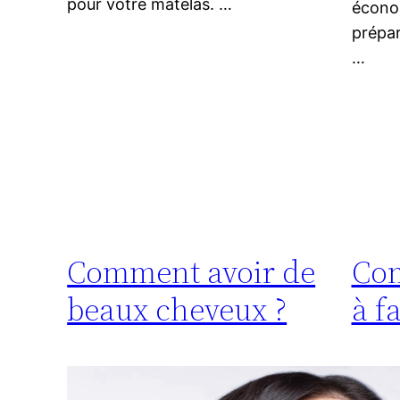
pour votre matelas. …
économ
prépar
…
Comment avoir de
Co
beaux cheveux ?
à f